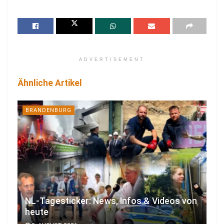
ADVERTISEMENT
Ähnliche Artikel
BRANDENBURG
NL-Tagesticker: News, Infos & Videos von
heute