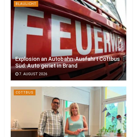
BLAULICHT
Explosion an Autobahn-Ausfahrt Cottbus
Süd: Auto geriet in Brand
7. AUGUST 2026
COTTBUS