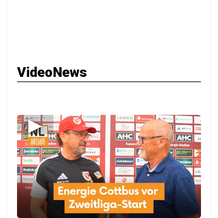
VideoNews
▶