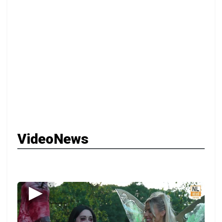
VideoNews
▶