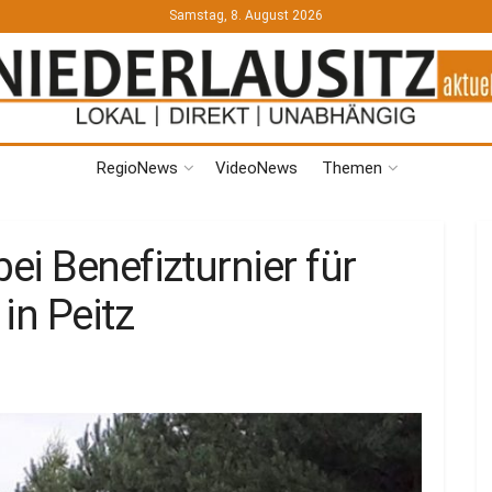
Samstag, 8. August 2026
RegioNews
VideoNews
Themen
i Benefizturnier für
in Peitz