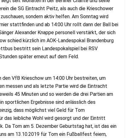
iegt seit Monaten in der Berliner Charité und seine
erein die SG Eintracht Peitz, als auch die Krieschower
 zuschauen, sondern aktiv helfen. Am Sonntag wird
nier stattfinden und ab 14:00 Uhr rollt dann der Ball bei
änger Alexander Knappe personell verstärkt, der sich
how schied kürzlich im AOK-Landespokal Brandenburg
ottbus bestritt sein Landespokalspiel bei RSV
Stunden später erneut auf dem Feld.
n den VfB Krieschow um 14:00 Uhr bestreiten, um
en messen und als letzte Partie wird die Eintracht
jeweils 45 Minuten und so werden die drei Partien am
in sportlichen Ergebnisse sind anlässlich des
einzig, dass möglichst viel Geld für Tom
 das leibliche Wohl wird gesorgt und der Eintritt
ck. Da Tom am 5. Dezember Geburtstag hat, ist das ein
uns am 13.10.2019 für Tom ein Fußballfest feiern,