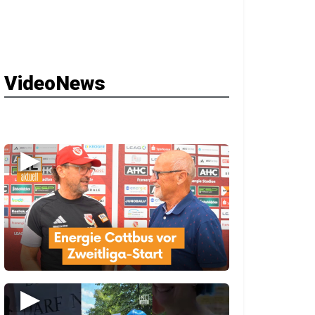
VideoNews
▶
▶