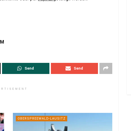
OM
Send
Send
ERTISEMENT
OBERSPREEWALD-LAUSITZ