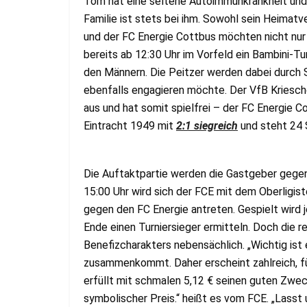
Tom hat eine seltene Autoimmunkrankheit und l
Familie ist stets bei ihm. Sowohl sein Heimatv
und der FC Energie Cottbus möchten nicht nur
bereits ab 12:30 Uhr im Vorfeld ein Bambini-Tur
den Männern. Die Peitzer werden dabei durch S
ebenfalls engagieren möchte. Der VfB Kriesc
aus und hat somit spielfrei – der FC Energie C
Eintracht 1949 mit
2:1 siegreich
und steht 24 
Die Auftaktpartie werden die Gastgeber gege
15:00 Uhr wird sich der FCE mit dem Oberligist
gegen den FC Energie antreten. Gespielt wird 
Ende einen Turniersieger ermitteln. Doch die re
Benefizcharakters nebensächlich. „Wichtig ist 
zusammenkommt. Daher erscheint zahlreich, für
erfüllt mit schmalen 5,12 € seinen guten Zwe
symbolischer Preis.“ heißt es vom FCE. „Lasst 