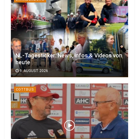
NL-Tagesticker: News, Infos & Videos von
heute
9. AUGUST 2026
COTTBUS