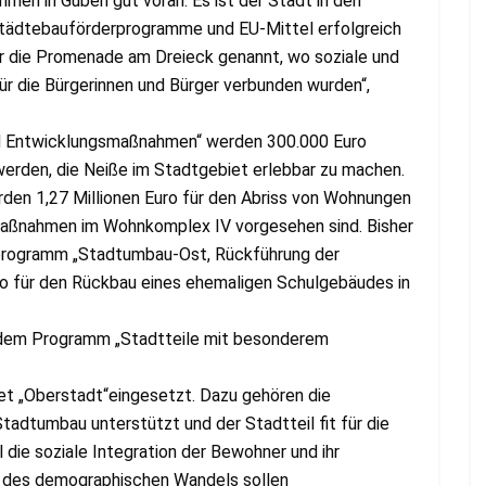
en in Guben gut voran. Es ist der Stadt in den
tädtebauförderprogramme und EU-Mittel erfolgreich
ier die Promenade am Dreieck genannt, wo soziale und
für die Bürgerinnen und Bürger verbunden wurden“,
d Entwicklungsmaßnahmen“ werden 300.000 Euro
t werden, die Neiße im Stadtgebiet erlebbar zu machen.
en 1,27 Millionen Euro für den Abriss von Wohnungen
maßnahmen im Wohnkomplex IV vorgesehen sind. Bisher
programm „Stadtumbau-Ost, Rückführung der
ro für den Rückbau eines ehemaligen Schulgebäudes in
 dem Programm „Stadtteile mit besonderem
et „Oberstadt“eingesetzt. Dazu gehören die
tadtumbau unterstützt und der Stadtteil fit für die
die soziale Integration der Bewohner und ihr
 des demographischen Wandels sollen