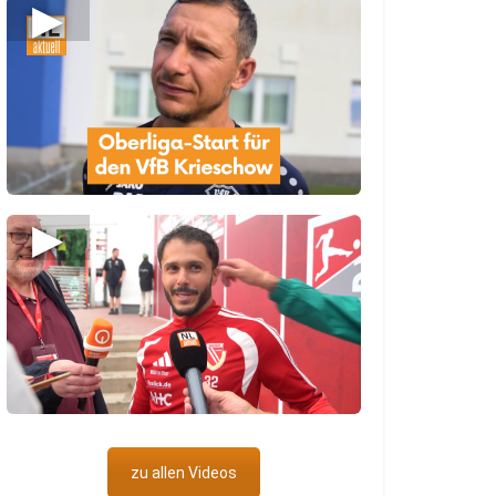
▶
▶
zu allen Videos