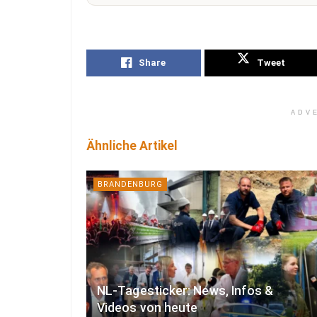
Share
Tweet
ADV
Ähnliche Artikel
BRANDENBURG
NL-Tagesticker: News, Infos &
Videos von heute