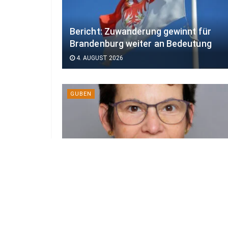
Bericht: Zuwanderung gewinnt für
Brandenburg weiter an Bedeutung
4. AUGUST 2026
GUBEN
Neue Chefärztin für
Frührehabilitation im Gubener
Krankenhaus
31. JULI 2026