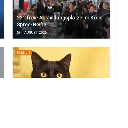
221 freie Ausbildungsplätze im Kreis
Spree-Neiße
4. AUGUST 2026
FAMILIE
Lausitzer Tiere: Karli ist bereit für
sein nächstes Abenteuer
30. JULI 2026