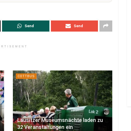
Send
Send
ERTISEMENT
COTTBUS
Lausitzer Museumsnächte laden zu
32 Veranstaltungen ein