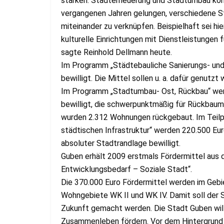
stärken. Stadterneuerung und Stadtumbau komm
vergangenen Jahren gelungen, verschiedene S
miteinander zu verknüpfen. Beispielhaft sei h
kulturelle Einrichtungen mit Dienstleistungen 
sagte Reinhold Dellmann heute.
Im Programm „Städtebauliche Sanierungs- un
bewilligt. Die Mittel sollen u. a. dafür genutz
Im Programm „Stadtumbau- Ost, Rückbau“ werd
bewilligt, die schwerpunktmäßig für Rückbau
wurden 2.312 Wohnungen rückgebaut. Im Teil
städtischen Infrastruktur“ werden 220.500 Eu
absoluter Stadtrandlage bewilligt.
Guben erhält 2009 erstmals Fördermittel aus
Entwicklungsbedarf – Soziale Stadt“.
Die 370.000 Euro Fördermittel werden im Gebi
Wohngebiete WK II und WK IV. Damit soll der S
Zukunft gemacht werden. Die Stadt Guben will 
Zusammenleben fördern. Vor dem Hintergrund