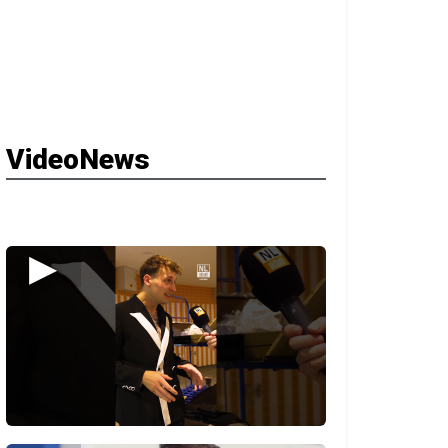
VideoNews
▶