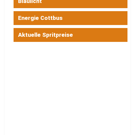
Vier Baustellen bremsen Busse in Cottbus
und Spree-Neiße
6. AUGUST 2026
LOADING...
Newsticker