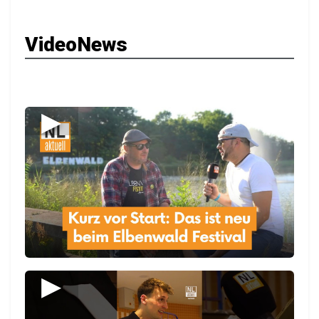
122 Medizinische Fachangestellte bestehen ihre
Prüfung
13:00 UHR | 7. AUGUST 2026
Calauer Stadtfest mit Lampionumzug und
AC/DC-Tribute
12:00 UHR | 7. AUGUST 2026
Kurz vor großem Start: Das ist neu beim
Elbenwald Festival 2026
11:48 UHR | 7. AUGUST 2026
Oberliga-Start für den VfB Krieschow: „Wollen
besser sein als Platz 8″
11:37 UHR | 7. AUGUST 2026
Bund verlängert BTU-Projekt für gutes Leben im
Alter
11:00 UHR | 7. AUGUST 2026
Radler legen 10.000 Kilometer auf der Tour
Brandenburg zurück