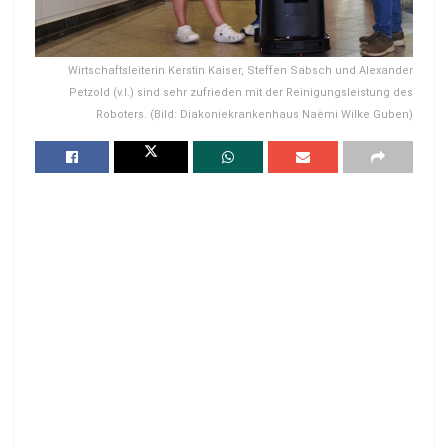
Wirtschaftsleiterin Kerstin Kaiser, Steffen Sabsch und Alexander
Petzold (v.l.) sind sehr zufrieden mit der Reinigungsleistung des
Roboters. (Bild: Diakoniekrankenhaus Naëmi Wilke Guben)