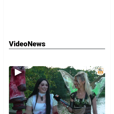
VideoNews
▶