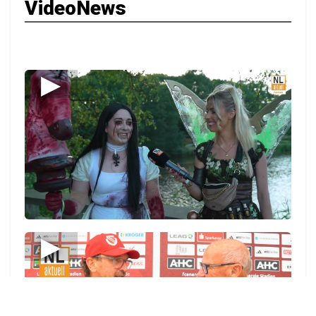
VideoNews
▶
▶