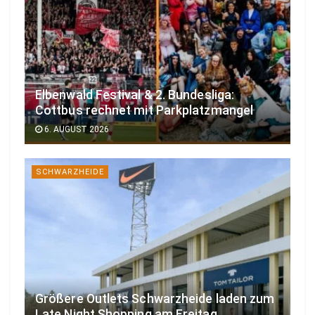
Elbenwald Festival & 2. Bundesliga:
Cottbus rechnet mit Parkplatzmangel
6. AUGUST 2026
SCHWARZHEIDE
Größere Outlets Schwarzheide laden zum
Late Night Shopping am Freitag