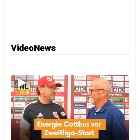
VideoNews
▶