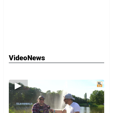
VideoNews
▶