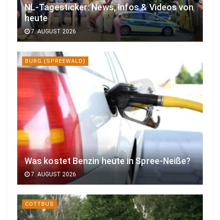
NL-Tagesticker: News, Infos & Videos von
heute
7. AUGUST 2026
BURG (SPREEWALD)
Was kostet Benzin heute in Spree-Neiße?
7. AUGUST 2026
COTTBUS