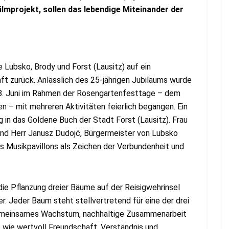
lmprojekt, sollen das lebendige Miteinander der
 Lubsko, Brody und Forst (Lausitz) auf ein
ft zurück. Anlässlich des 25-jährigen Jubiläums wurde
8. Juni im Rahmen der Rosengartenfesttage – dem
– mit mehreren Aktivitäten feierlich begangen. Ein
in das Goldene Buch der Stadt Forst (Lausitz). Frau
nd Herr Janusz Dudojć, Bürgermeister von Lubsko
 Musikpavillons als Zeichen der Verbundenheit und
ie Pflanzung dreier Bäume auf der Reisigwehrinsel
r. Jeder Baum steht stellvertretend für eine der drei
gemeinsames Wachstum, nachhaltige Zusammenarbeit
 wie wertvoll Freundschaft, Verständnis und