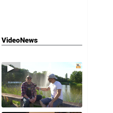
VideoNews
▶