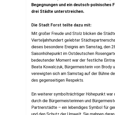
Begegnungen und ein deutsch-polnisches Fi
drei Städte unterstreichen.
Die Stadt Forst teilte dazu mit:
Mit großer Freude und Stolz blicken die Städte
Vierteljahrhundert gelebter Städtepartnerscha
dieses besondere Ereignis am Samstag, den 2
Saisonhöhepunkt im Ostdeutschen Rosengarten 
bedeutender Moment war der festliche Eintrag 
Beata Kowalczuk, Bürgermeisterin von Brody u
verewigten sich am Samstag auf der Bühne des
des gegenseitigen Respekts.
Ein weiterer symbolträchtiger Höhepunkt war d
durch die Bürgermeisterinnen und Bürgermeiste
Partnerstädte – ein lebendiges Symbol für 
und den Schutz der Umwelt. Sie mahnen daran,