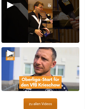
▶
▶
zu allen Videos