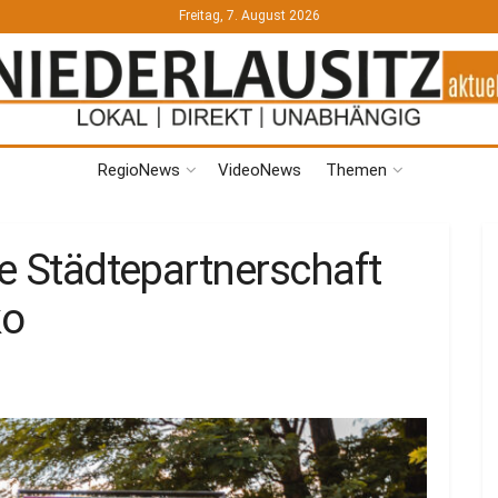
Freitag, 7. August 2026
RegioNews
VideoNews
Themen
re Städtepartnerschaft
ko