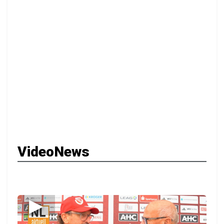
VideoNews
▶