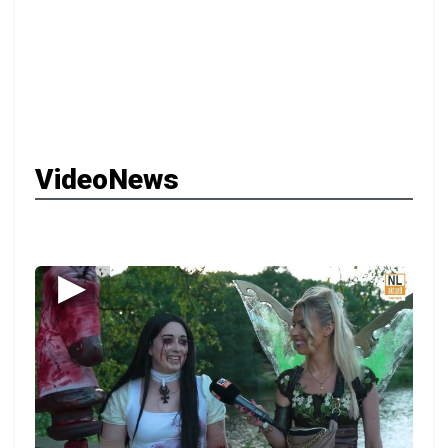
VideoNews
▶