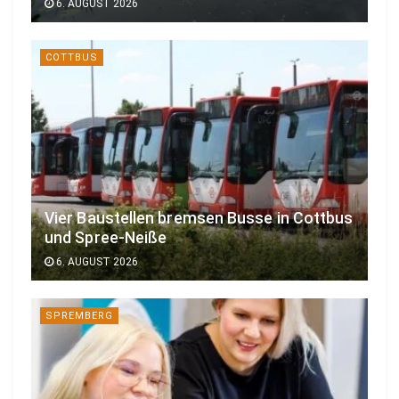
6. AUGUST 2026
COTTBUS
Vier Baustellen bremsen Busse in Cottbus
und Spree-Neiße
6. AUGUST 2026
SPREMBERG