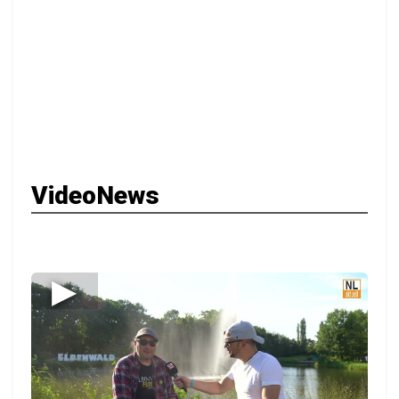
VideoNews
▶