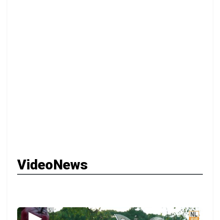
VideoNews
▶