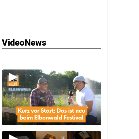
VideoNews
▶
▶