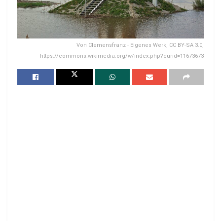
Von Clemensfranz - Eigenes Werk, CC BY-SA 3.0,
https://commons.wikimedia.org/w/index.php?curid=11673673