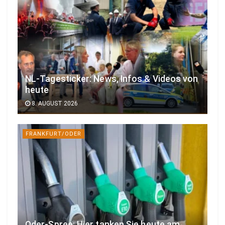
NL-Tagesticker: News, Infos & Videos von
heute
8. AUGUST 2026
FRANKFURT/ODER
Oder-Spree: Hier tanken Sie heute am