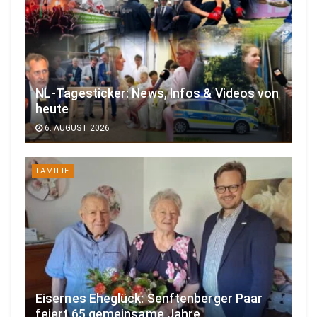
NL-Tagesticker: News, Infos & Videos von
heute
6. AUGUST 2026
FAMILIE
Eisernes Eheglück: Senftenberger Paar
feiert 65 gemeinsame Jahre