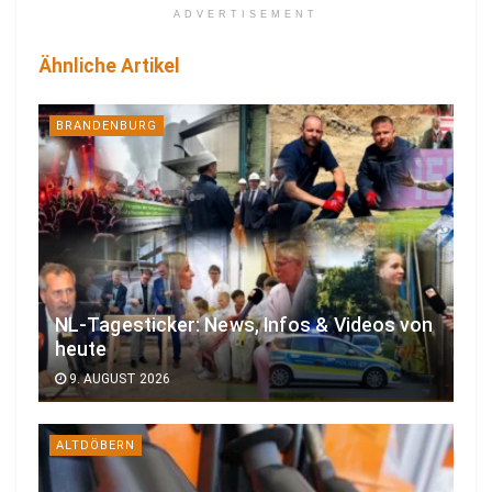
ADVERTISEMENT
Ähnliche Artikel
BRANDENBURG
NL-Tagesticker: News, Infos & Videos von
heute
9. AUGUST 2026
ALTDÖBERN