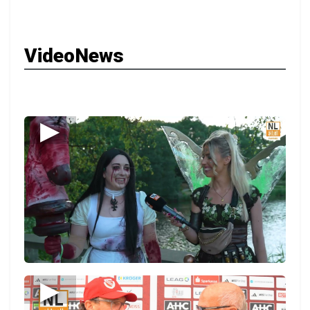
VideoNews
▶
▶