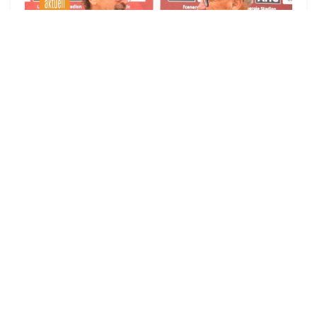
▶
zu allen Videos