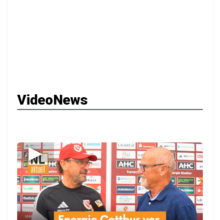
VideoNews
▶