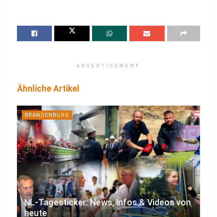
ADVERTISEMENT
Ähnliche Artikel
BRANDENBURG
NL-Tagesticker: News, Infos & Videos von
heute