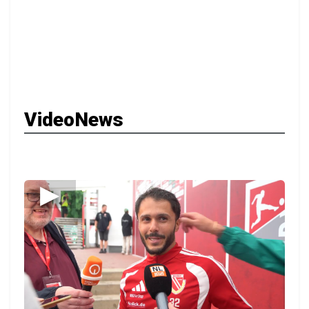
VideoNews
▶