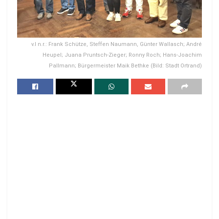
v.l n.r.: Frank Schütze, Steffen Naumann, Günter Wallasch; André
Heupel; Juana Pruntsch-Zieger; Ronny Roch; Hans-Joachim
Pallmann; Bürgermeister Maik Bethke (Bild: Stadt Ortrand)