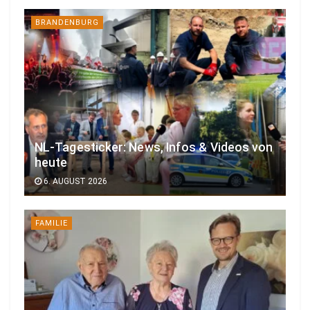
BRANDENBURG
NL-Tagesticker: News, Infos & Videos von
heute
6. AUGUST 2026
FAMILIE