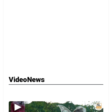
VideoNews
▶