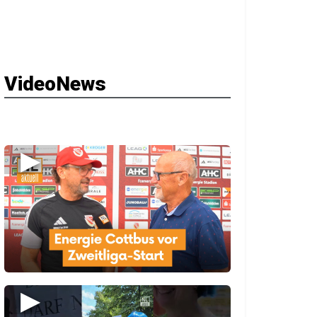
VideoNews
▶
▶