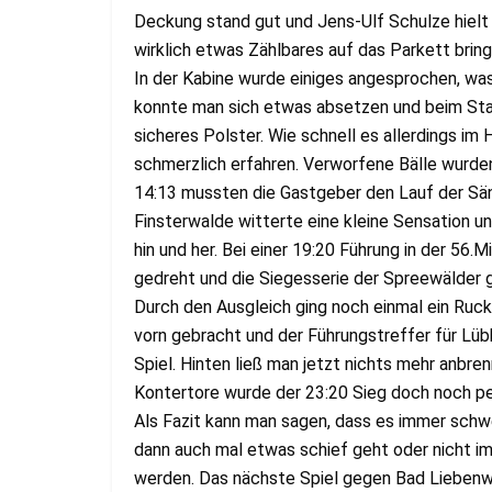
Deckung stand gut und Jens-Ulf Schulze hielt 
wirklich etwas Zählbares auf das Parkett bring
In der Kabine wurde einiges angesprochen, w
konnte man sich etwas absetzen und beim Stan
sicheres Polster. Wie schnell es allerdings im
schmerzlich erfahren. Verworfene Bälle wurde
14:13 mussten die Gastgeber den Lauf der Sän
Finsterwalde witterte eine kleine Sensation un
hin und her. Bei einer 19:20 Führung in der 56.
gedreht und die Siegesserie der Spreewälder 
Durch den Ausgleich ging noch einmal ein Ruck
vorn gebracht und der Führungstreffer für Lü
Spiel. Hinten ließ man jetzt nichts mehr anbre
Kontertore wurde der 23:20 Sieg doch noch p
Als Fazit kann man sagen, dass es immer schwe
dann auch mal etwas schief geht oder nicht im
werden. Das nächste Spiel gegen Bad Liebenwe