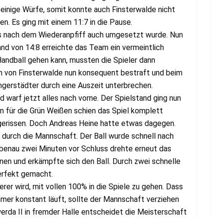
einige Würfe, somit konnte auch Finsterwalde nicht
en. Es ging mit einem 11:7 in die Pause.
as nach dem Wiederanpfiff auch umgesetzt wurde. Nun
d von 14:8 erreichte das Team ein vermeintlich
 Handball gehen kann, mussten die Spieler dann
n von Finsterwalde nun konsequent bestraft und beim
gerstädter durch eine Auszeit unterbrechen.
d warf jetzt alles nach vorne. Der Spielstand ging nun
Min für die Grün Weißen schien das Spiel komplett
gerissen. Doch Andreas Heine hatte etwas dagegen.
 durch die Mannschaft. Der Ball wurde schnell nach
bbenau zwei Minuten vor Schluss drehte erneut das
nnen und erkämpfte sich den Ball. Durch zwei schnelle
erfekt gemacht.
rer wird, mit vollen 100% in die Spiele zu gehen. Dass
mer konstant läuft, sollte der Mannschaft verziehen
rda II in fremder Halle entscheidet die Meisterschaft