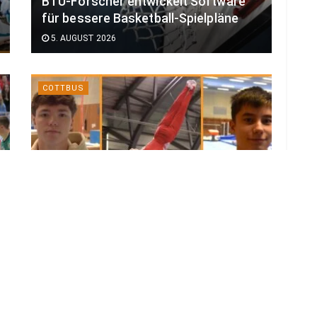
BTU-Forscher entwickelt Software
für bessere Basketball-Spielpläne
5. AUGUST 2026
COTTBUS
Drei Turner des SC Cottbus fahren
zur EM nach Zagreb
4. AUGUST 2026
LOAD MORE