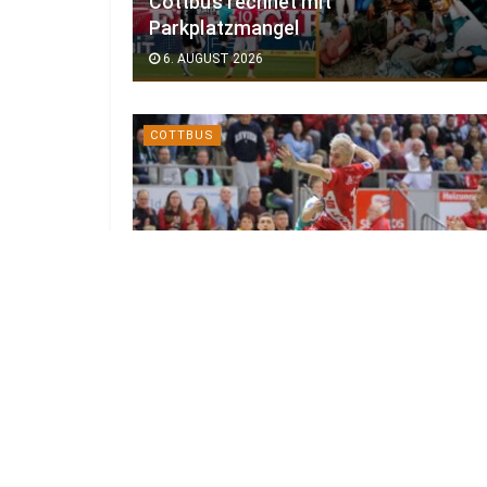
Cottbus rechnet mit
Parkplatzmangel
6. AUGUST 2026
COTTBUS
Vizemeister LHC Cottbus startet am
5.9. gegen Blau-Weiß Berlin
5. AUGUST 2026