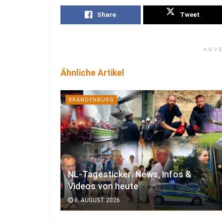
Share
Tweet
ADV
Ähnliche Artikel
BRANDENBURG
NL-Tagesticker: News, Infos &
Videos von heute
8. AUGUST 2026