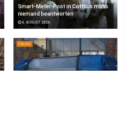
Smart-Meter-Post in Cottbus muss
niemand beantworten
6. AUGUST 2026
CALAU
Sperrung & Sachschaden nach Unfall
mit Linienbus bei Calau
4. AUGUST 2026
LOAD MORE