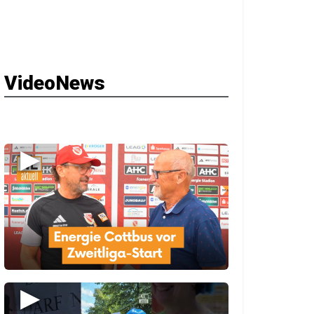
VideoNews
▶
▶