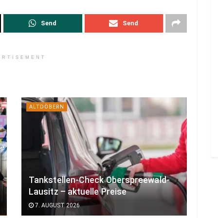
Send
Send
ERTISEMENT
ALTDÖBERN
Tankstellen-Check Oberspreewald-
Lausitz – aktuelle Preise
7. AUGUST 2026