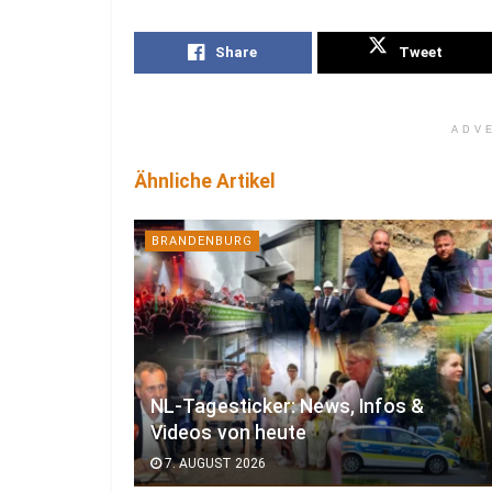
Share
Tweet
ADV
Ähnliche Artikel
BRANDENBURG
NL-Tagesticker: News, Infos &
Videos von heute
7. AUGUST 2026