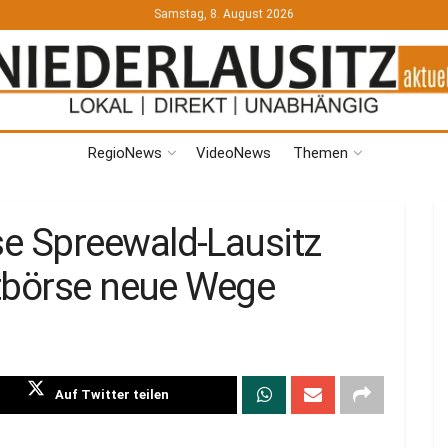
Samstag, 8. August 2026
RegioNews
VideoNews
Themen
 Spreewald-Lausitz
tbörse neue Wege
Auf Twitter teilen