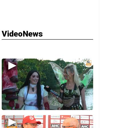
VideoNews
▶
▶