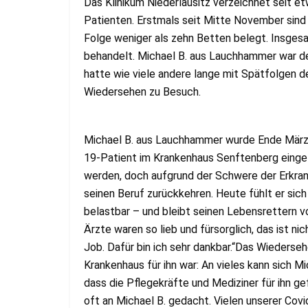
Das Klinikum Niederlausitz verzeichnet seit 
Patienten. Erstmals seit Mitte November sind
Folge weniger als zehn Betten belegt. Insges
behandelt. Michael B. aus Lauchhammer war der
hatte wie viele andere lange mit Spätfolgen d
Wiedersehen zu Besuch.
Michael B. aus Lauchhammer wurde Ende März 
19-Patient im Krankenhaus Senftenberg eingel
werden, doch aufgrund der Schwere der Erkran
seinen Beruf zurückkehren. Heute fühlt er sich
belastbar – und bleibt seinen Lebensrettern vo
Ärzte waren so lieb und fürsorglich, das ist ni
Job. Dafür bin ich sehr dankbar.“Das Wiederseh
Krankenhaus für ihn war: An vieles kann sich M
dass die Pflegekräfte und Mediziner für ihn g
oft an Michael B. gedacht. Vielen unserer Covi