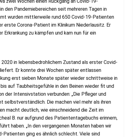
etwa zwei Wochen einen Rückgang an Covid-19-
 in den Pandemiebereichen seit mehreren Tagen in
amt wurden mittlerweile rund 650 Covid-19-Patienten
 erste Corona-Patient im Klinikum Niederlausitz. Er
er Erkrankung zu kämpfen und kam nun für ein
2020 in lebensbedrohlichem Zustand als erster Covid-
iefert. Er konnte drei Wochen später entlassen
kung erst sieben Monate später wieder schrittweise in
 bis auf Taubheitsgefühle in den Beinen wieder fit und
n der Intensivstation verbunden: „Die Pfleger und
cht selbstverständlich. Die machen viel mehr als ihren
en macht deutlich, wie einschneidend die Zeit im
icheal B. nur aufgrund des Patiententagebuchs erinnern,
eführt haben. „In den vergangenen Monaten haben wir
d-Patienten ging es ähnlich schlecht. Viele sind