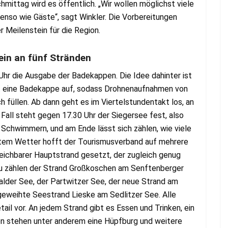
ttag wird es öffentlich. „Wir wollen möglichst viele
enso wie Gäste“, sagt Winkler. Die Vorbereitungen
r Meilenstein für die Region.
ein an fünf Stränden
r die Ausgabe der Badekappen. Die Idee dahinter ist
zt eine Badekappe auf, sodass Drohnenaufnahmen von
h füllen. Ab dann geht es im Viertelstundentakt los, an
 Fall steht gegen 17.30 Uhr der Siegersee fest, also
chwimmern, und am Ende lässt sich zählen, wie viele
tem Wetter hofft der Tourismusverband auf mehrere
reichbarer Hauptstrand gesetzt, der zugleich genug
zu zählen der Strand Großkoschen am Senftenberger
alder See, der Partwitzer See, der neue Strand am
geweihte Seestrand Lieske am Sedlitzer See. Alle
tail vor. An jedem Strand gibt es Essen und Trinken, ein
en stehen unter anderem eine Hüpfburg und weitere