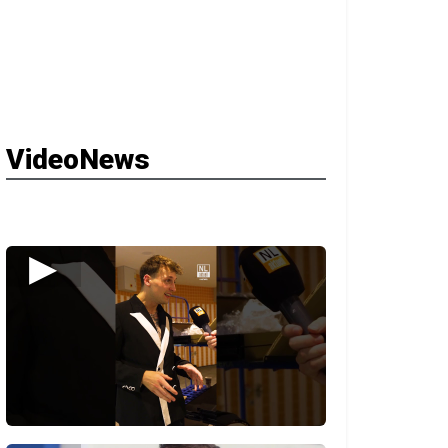
VideoNews
▶