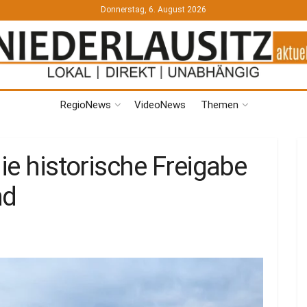
Donnerstag, 6. August 2026
RegioNews
VideoNews
Themen
die historische Freigabe
nd