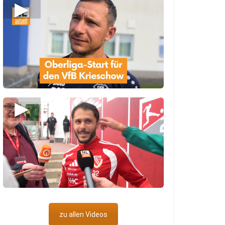
▶
▶
zu allen Videos