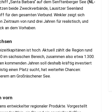
sschiff „Santa Barbara“ auf dem Senftenberger See
(NL-
etzen beide Zweckverbände, Lausitzer Seenland
ff für den gesamten Verbund. Winkler zeigt sich
n Zeitraum von rund drei Jahren für realistisch, und
uck an dem Vorhaben.
achsen
izeitkapitänen ist hoch. Aktuell zählt die Region rund
00 im sächsischen Bereich, zusammen also etwa 1.300.
 den kommenden Jahren soll deshalb kräftig investiert
istig einen Platz sucht, hat weiterhin Chancen:
nderem am Großräschener See.
h vorn
gens entwickelter regionaler Produkte. Vorgestellt