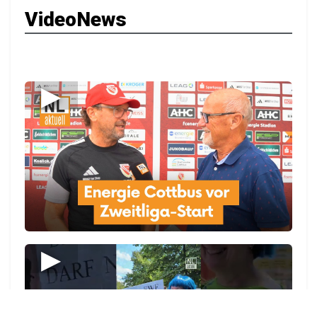
VideoNews
▶
▶