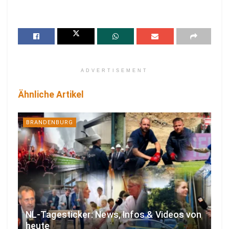
ADVERTISEMENT
Ähnliche Artikel
BRANDENBURG
NL-Tagesticker: News, Infos & Videos von
heute