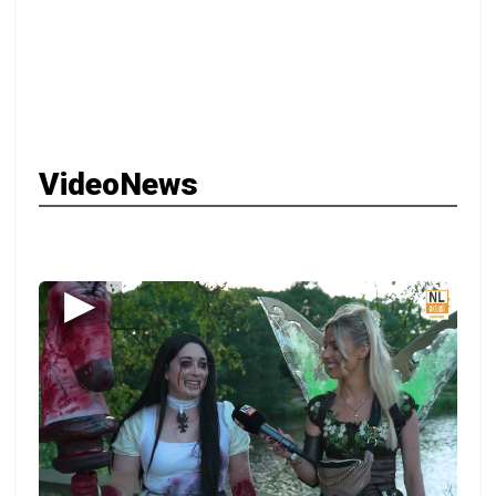
VideoNews
▶