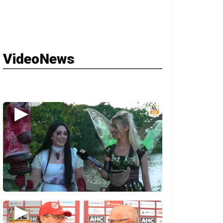
VideoNews
▶
▶