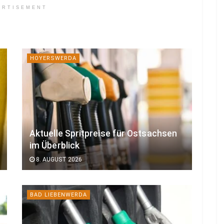
ERTISEMENT
HOYERSWERDA
Aktuelle Spritpreise für Ostsachsen
im Überblick
8. AUGUST 2026
BAD LIEBENWERDA