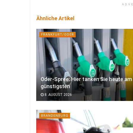
ADV
Ähnliche Artikel
FRANKFURT/ODER
Oder-Spree: Hier tanken Sie heute am
günstigsten
8. AUGUST 2026
BRANDENBURG