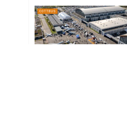
COTTBUS
AERO 2026 Friedrichshafen mit
starker Südbrandenburger
Beteiligung
21. APRIL 2026