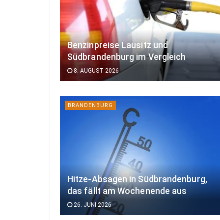
Benzinpreise Lausitz und
Südbrandenburg im Vergleich
8. AUGUST 2026
BRANDENBURG
Hitze-Absagen in Südbrandenburg,
das fällt am Wochenende aus
26. JUNI 2026