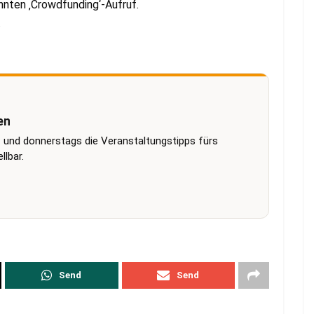
nnten ‚Crowdfunding‘-Aufruf.
.
en
 und donnerstags die Veranstaltungstipps fürs
lbar.
Send
Send