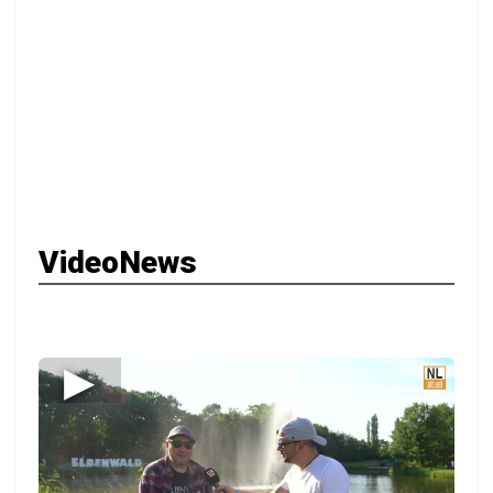
VideoNews
▶