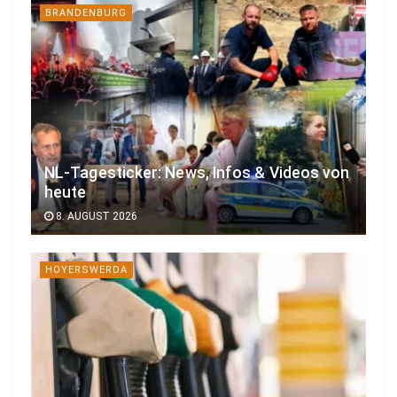
BRANDENBURG
NL-Tagesticker: News, Infos & Videos von
heute
8. AUGUST 2026
HOYERSWERDA