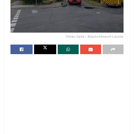
Vivian Opitz / Blaulichtreport Lausitz