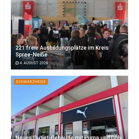
221 freie Ausbildungsplätze im Kreis
Spree-Neiße
4. AUGUST 2026
SCHWARZHEIDE
Neues Outlet-Gebäude mit Puma und Only