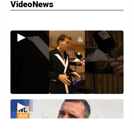
VideoNews
▶
▶