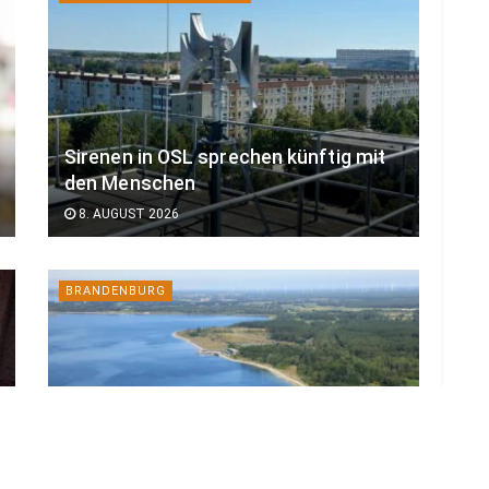
Sirenen in OSL sprechen künftig mit
den Menschen
8. AUGUST 2026
BRANDENBURG
Wasserwirtschaft in der Lausitz wird
zur Generationenaufgabe