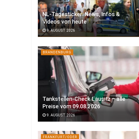
NL-Tagesticker: News, Infos &
Videos von heute
9. AUGUST 2026
BRANDENBURG
Tankstellen-Check Lausitz – alle
Preise vom 09.08.2026
9. AUGUST 2026
FRANKFURT/ODER