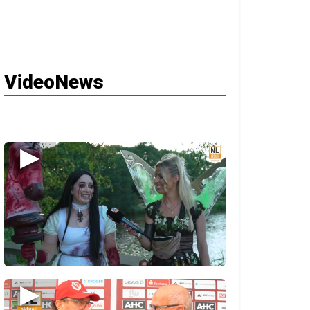
VideoNews
▶
▶