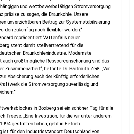
unabhängigen und wettbewerbsfähigen Stromversorgung
nz präzise zu sagen, die Braunkohle. Unsere
en unverzichtbaren Beitrag zur Systemstabilisierung
erden zukünftig noch flexibler werden.“
ndard repräsentiert Vattenfalls neuer
erg steht damit stellvertretend für die
tdeutschen Braunkohlenindustrie. Modernste
mit auch größtmögliche Ressourcenschonung sind das
her Zusammenarbeit“, betonte Dr. Hartmuth Zeiß. „Wir
 zur Absicherung auch der künftig erforderlichen
s Kraftwerk die Stromversorgung zuverlässig und
ichern.“
twerksblockes in Boxberg sei ein schöner Tag für alle
ch Freese: „Eine Investition, für die wir unter anderem
1994 gestritten haben, geht in Betrieb.
ist für den Industriestandort Deutschland von