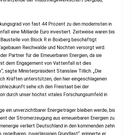
irkungsgrad von fast 44 Prozent zu den modernsten in
all eine Milliarde Euro investiert. Zeitweise waren bis
 Baustelle von Block R in Boxberg beschäftigt
 Tagebauen Reichwalde und Nochten versorgt wird.
er Partner für die Erneuerbaren Energien, da sie
it dem Engagement von Vattenfall ist dies
, sagte Ministerpräsident Stanislaw Tillich. „Die
ach Kräften unterstützen, den hier eingeschlagenen
ohlezukunft sehe ich den Freistaat bei der
on durch unser höchst vitales Forschungsumfeld in
e ein unverzichtbarer Energieträger bleiben werde, bis
rozent der Stromerzeugung aus erneuerbaren Energien zu
ernenergie verliert Deutschland in den kommenden zehn
 regelbaren, zuverlässigen Grundlast“, erinnerte er.