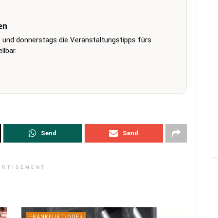
en
 und donnerstags die Veranstaltungstipps fürs
lbar.
Send
Send
ERTISEMENT
FRANKFURT/ODER