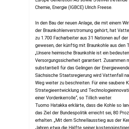
Chemie, Energie (IGBCE) Ulrich Freese.
In den Bau der neuen Anlage, die mit einem W
der Braunkohlenverstromung gehört, hat Vattenf
zu 1.700 Facharbeiter aus 31 Nationen auf der
gewesen, der künftig mit Braunkohle aus den
„Unsere heimische Braunkohle ist ein bedeutend
Versorgungssicherheit garantiert. Zusammen m
substantiell für das Gelingen der Energiewende“
Sächsische Staatsregierung wird Vattenfall n
Weg weiter zu beschreiten. Für eine saubere K
Strategieentwicklung und Technologieinnovati
einer Vordenkerrolle“, so Tillich weiter.
Tuomo Hatakka erklärte, dass die Kohle so lang
das Ziel der Bundespolitik erreicht sei, 80 P
erhalten. „Mit dem Schnellausstieg aus der K
Jahren etwa die Hälfte seiner kostengünstigen,