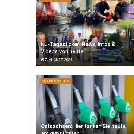
NL-Tagesticker: News, Infos &
Videos von heute
7. AUGUST 2026
HOYERSWERDA
Ostsachsen: Hier tanken Sie heute
am günstigsten