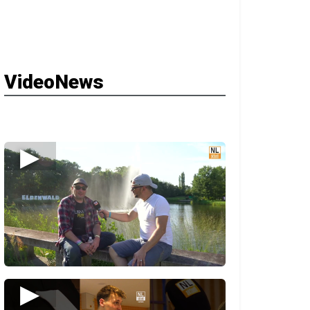
VideoNews
▶
▶