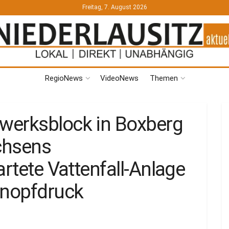
Freitag, 7. August 2026
RegioNews
VideoNews
Themen
werksblock in Boxberg
achsens
artete Vattenfall-Anlage
nopfdruck