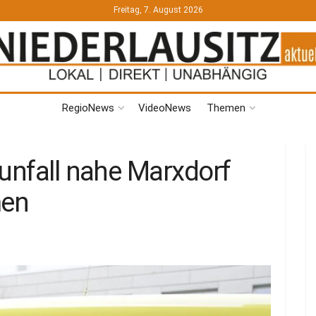
Freitag, 7. August 2026
RegioNews
VideoNews
Themen
ounfall nahe Marxdorf
en