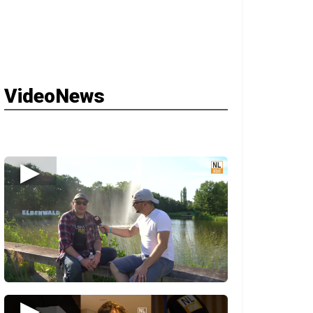
VideoNews
▶
▶