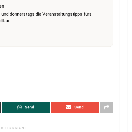
en
 und donnerstags die Veranstaltungstipps fürs
lbar.
Send
Send
ERTISEMENT