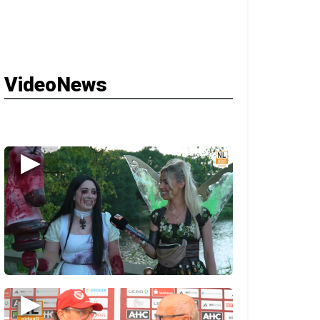
VideoNews
▶
▶