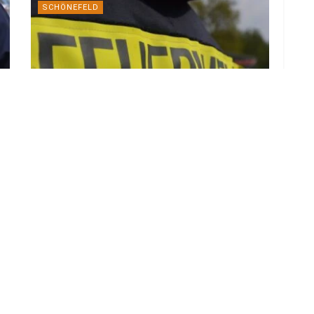
SCHÖNEFELD
Technischer Defekt löste 20-Hektar-
Feldbrand bei Schönefeld aus
7. AUGUST 2026
LOAD MORE
ADVERTISEMENT