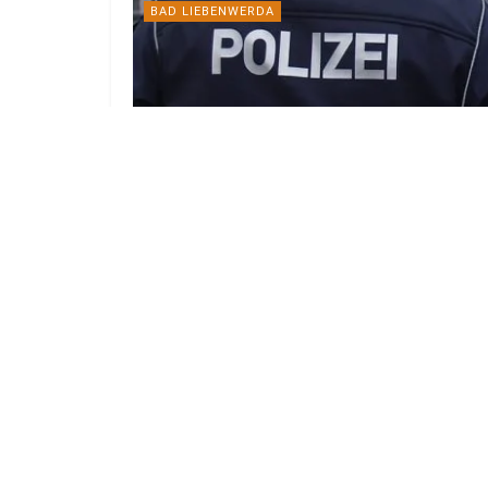
BAD LIEBENWERDA
Fußball-Schriftzüge an Hausfassade
in Bad Liebenwerda gesprüht
7. AUGUST 2026