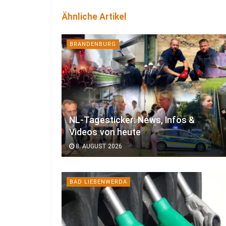
Ähnliche Artikel
BRANDENBURG
NL-Tagesticker: News, Infos &
Videos von heute
8. AUGUST 2026
BAD LIEBENWERDA