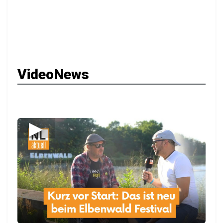
VideoNews
▶