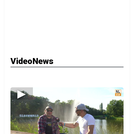
VideoNews
▶