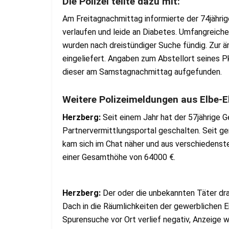
Die Polizei teilte dazu mit:
Am Freitagnachmittag informierte der 74jährige
verlaufen und leide an Diabetes. Umfangreich
wurden nach dreistündiger Suche fündig. Zur ä
eingeliefert. Angaben zum Abstellort seines P
dieser am Samstagnachmittag aufgefunden.
Weitere Polizeimeldungen aus Elbe-E
Herzberg:
Seit einem Jahr hat der 57jährige 
Partnervermittlungsportal geschalten. Seit ge
kam sich im Chat näher und aus verschiedenst
einer Gesamthöhe von 64000 €.
Herzberg:
Der oder die unbekannten Täter dra
Dach in die Räumlichkeiten der gewerblichen E
Spurensuche vor Ort verlief negativ, Anzeig