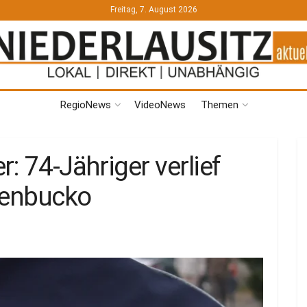
Freitag, 7. August 2026
RegioNews
VideoNews
Themen
: 74-Jähriger verlief
henbucko