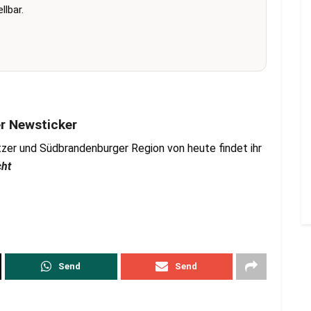
lbar.
er Newsticker
zer und Südbrandenburger Region von heute findet ihr
cht
Send
Send