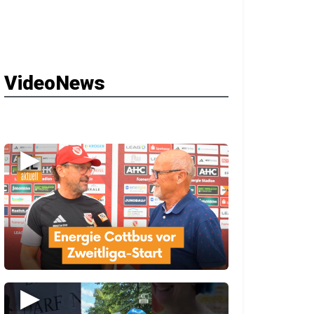
VideoNews
▶
▶