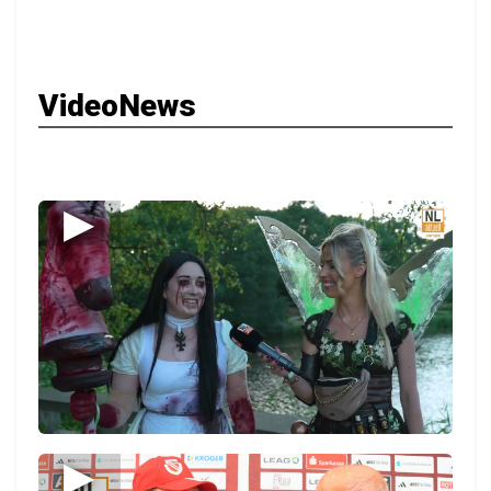
VideoNews
▶
▶