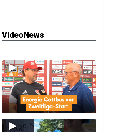
VideoNews
▶
▶