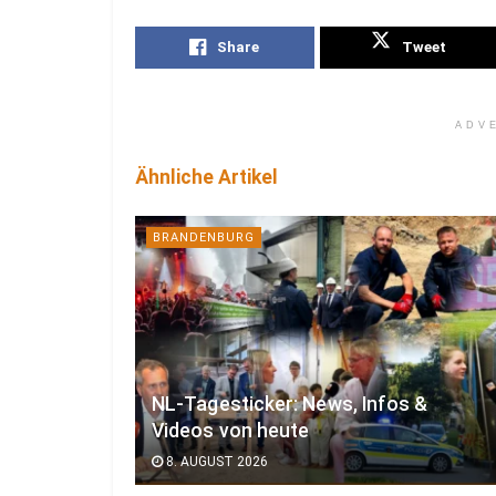
Share
Tweet
ADV
Ähnliche Artikel
BRANDENBURG
NL-Tagesticker: News, Infos &
Videos von heute
8. AUGUST 2026