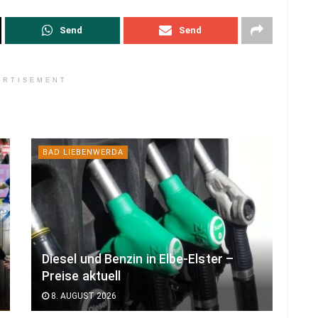
Send
Send
ERTISEMENT
BAD LIEBENWERDA
Diesel und Benzin in Elbe-Elster –
Preise aktuell
8. AUGUST 2026