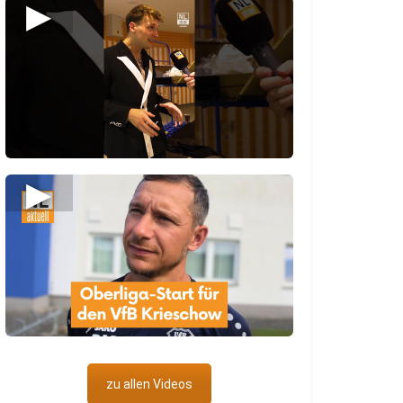
▶
▶
zu allen Videos