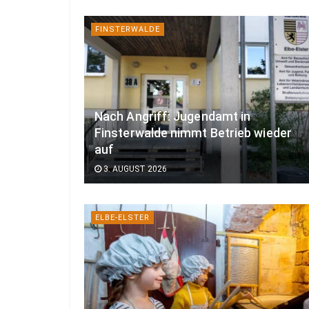
FINSTERWALDE
Nach Angriff: Jugendamt in
Finsterwalde nimmt Betrieb wieder
auf
3. AUGUST 2026
ELBE-ELSTER