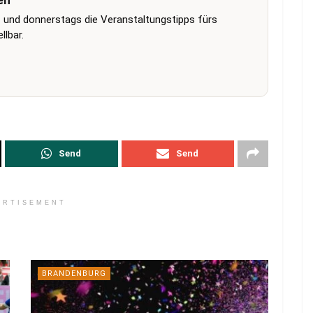
en
 und donnerstags die Veranstaltungstipps fürs
lbar.
Send
Send
ERTISEMENT
BRANDENBURG