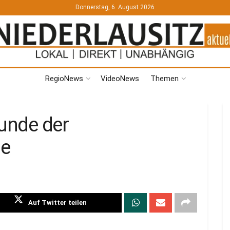
Donnerstag, 6. August 2026
RegioNews
VideoNews
Themen
tunde der
de
Auf Twitter teilen