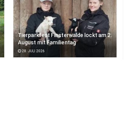
Tierparkfest Finsterwalde lockt am 2.
August mit Familientag
28. JULI 2026
LOAD MORE
ADVERTISEMENT