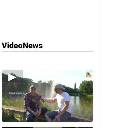
VideoNews
▶