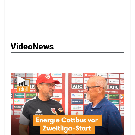
VideoNews
▶