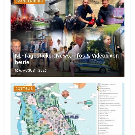
BRANDENBURG
NL-Tagesticker: News, Infos & Videos von
heute
6. AUGUST 2026
COTTBUS