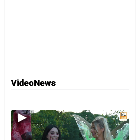
VideoNews
▶