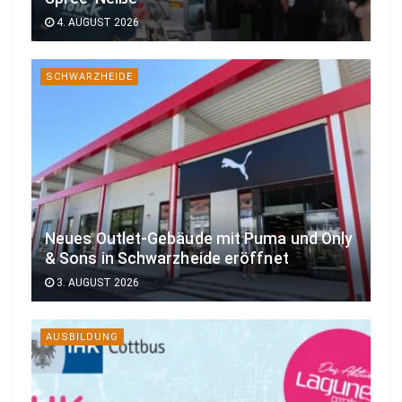
4. AUGUST 2026
SCHWARZHEIDE
Neues Outlet-Gebäude mit Puma und Only
& Sons in Schwarzheide eröffnet
3. AUGUST 2026
AUSBILDUNG