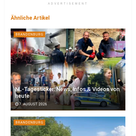
ADVERTISEMENT
Ähnliche Artikel
BRANDENBURG
NL-Tagesticker: News, Infos & Videos von
heute
7. AUGUST 2026
BRANDENBURG