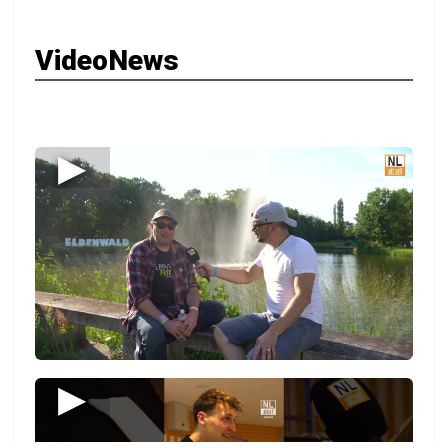
VideoNews
▶
▶