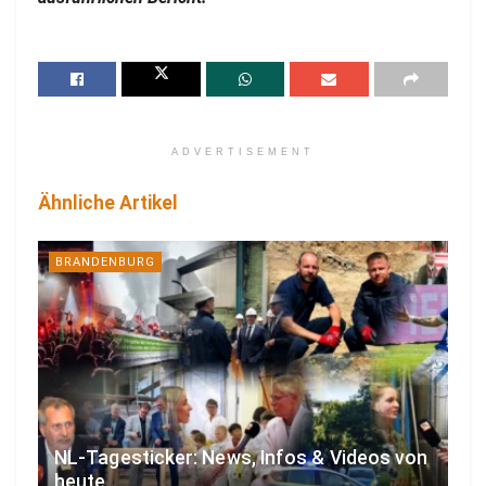
ADVERTISEMENT
Ähnliche Artikel
BRANDENBURG
NL-Tagesticker: News, Infos & Videos von
heute